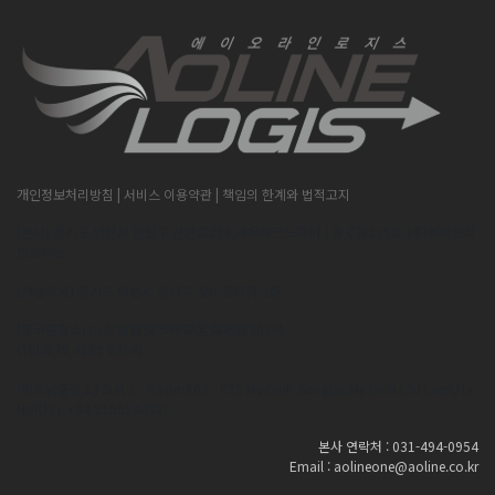
개인정보처리방침
| 서비스 이용약관
| 책임의 한계와 법적고지
[본사] 경기도 안산시 단원구 산단로296,대우테크노피아 1층 C동119호 (주)에이오라
인로지스
[안양지사] 경기도 안양시 동안구 오비즈타워 2층
[중국출장소] 山东省威海市环翠区海埠路309号
(TEL:070 4189 0954)
[베트남출장소] Suit 1 - Room603 - CTS My Dinh SongDa,My Dinh I,Tu Liem,Ha
Noi(TEL:+84 915514438)
본사 연락처 : 031-494-0954
Email : aolineone@aoline.co.kr