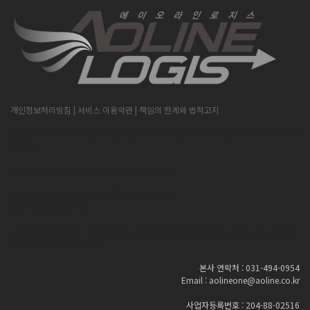
개인정보처리방침
| 서비스 이용약관
| 책임의 한계와 법적고지
[본사] 경기도 안산시 단원구 산단로296,대우테크노피아 1층 C동119호 (주)에이오라
인로지스
[안양지사] 경기도 안양시 동안구 오비즈타워 2층
[중국출장소] 山东省威海市环翠区海埠路309号
(TEL:070 4189 0954)
[베트남출장소] Suit 1 - Room603 - CTS My Dinh SongDa,My Dinh I,Tu Liem,Ha
Noi(TEL:+84 915514438)
본사 연락처 : 031-494-0954
Email : aolineone@aoline.co.kr
사업자등록번호 : 204-88-02516