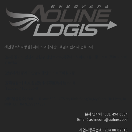
개인정보처리방침
| 서비스 이용약관
| 책임의 한계와 법적고지
[본사] 경기도 안산시 단원구 산단로296,대우테크노피아 1층 C동119호 (주)에이오라
인로지스
[안양지사] 경기도 안양시 동안구 오비즈타워 2층
[중국출장소] 山东省威海市环翠区海埠路309号
(TEL:070 4189 0954)
[베트남출장소] Suit 1 - Room603 - CTS My Dinh SongDa,My Dinh I,Tu Liem,Ha
Noi(TEL:+84 915514438)
본사 연락처 : 031-494-0954
Email : aolineone@aoline.co.kr
사업자등록번호 : 204-88-02516