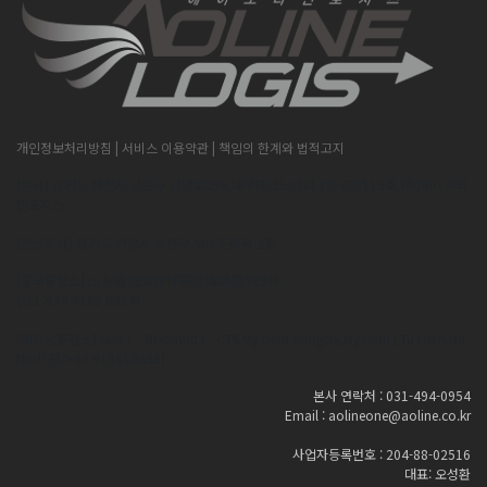
개인정보처리방침
| 서비스 이용약관
| 책임의 한계와 법적고지
[본사] 경기도 안산시 단원구 산단로296,대우테크노피아 1층 C동119호 (주)에이오라
인로지스
[안양지사] 경기도 안양시 동안구 오비즈타워 2층
[중국출장소] 山东省威海市环翠区海埠路309号
(TEL:070 4189 0954)
[베트남출장소] Suit 1 - Room603 - CTS My Dinh SongDa,My Dinh I,Tu Liem,Ha
Noi(TEL:+84 915514438)
본사 연락처 : 031-494-0954
Email : aolineone@aoline.co.kr
사업자등록번호 : 204-88-02516
대표: 오성환