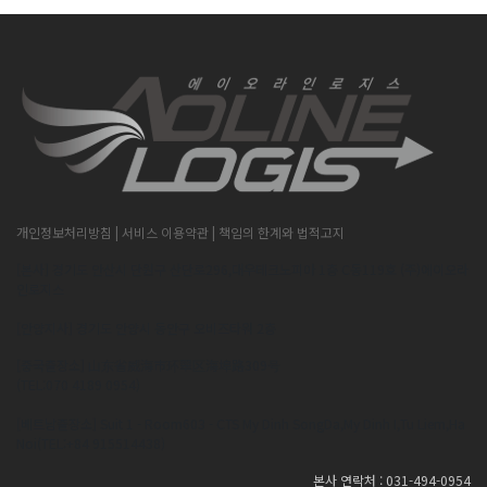
개인정보처리방침
| 서비스 이용약관
| 책임의 한계와 법적고지
[본사] 경기도 안산시 단원구 산단로296,대우테크노피아 1층 C동119호 (주)에이오라
인로지스
[안양지사] 경기도 안양시 동안구 오비즈타워 2층
[중국출장소] 山东省威海市环翠区海埠路309号
(TEL:070 4189 0954)
[베트남출장소] Suit 1 - Room603 - CTS My Dinh SongDa,My Dinh I,Tu Liem,Ha
Noi(TEL:+84 915514438)
본사 연락처 : 031-494-0954