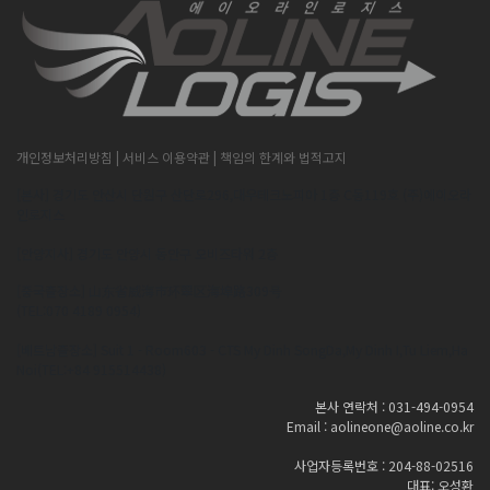
개인정보처리방침
| 서비스 이용약관
| 책임의 한계와 법적고지
[본사] 경기도 안산시 단원구 산단로296,대우테크노피아 1층 C동119호 (주)에이오라
인로지스
[안양지사] 경기도 안양시 동안구 오비즈타워 2층
[중국출장소] 山东省威海市环翠区海埠路309号
(TEL:070 4189 0954)
[베트남출장소] Suit 1 - Room603 - CTS My Dinh SongDa,My Dinh I,Tu Liem,Ha
Noi(TEL:+84 915514438)
본사 연락처 : 031-494-0954
Email : aolineone@aoline.co.kr
사업자등록번호 : 204-88-02516
대표: 오성환