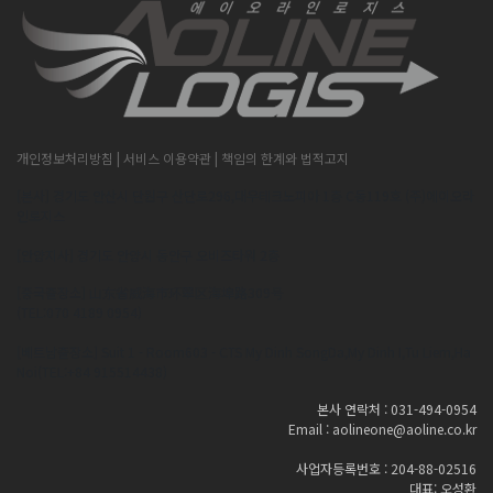
개인정보처리방침
| 서비스 이용약관
| 책임의 한계와 법적고지
[본사] 경기도 안산시 단원구 산단로296,대우테크노피아 1층 C동119호 (주)에이오라
인로지스
[안양지사] 경기도 안양시 동안구 오비즈타워 2층
[중국출장소] 山东省威海市环翠区海埠路309号
(TEL:070 4189 0954)
[베트남출장소] Suit 1 - Room603 - CTS My Dinh SongDa,My Dinh I,Tu Liem,Ha
Noi(TEL:+84 915514438)
본사 연락처 : 031-494-0954
Email : aolineone@aoline.co.kr
사업자등록번호 : 204-88-02516
대표: 오성환