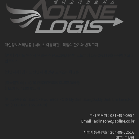
개인정보처리방침
| 서비스 이용약관
| 책임의 한계와 법적고지
[본사] 경기도 안산시 단원구 산단로296,대우테크노피아 1층 C동119호 (주)에이오라
인로지스
[안양지사] 경기도 안양시 동안구 오비즈타워 2층
[중국출장소] 山东省威海市环翠区海埠路309号
(TEL:070 4189 0954)
[베트남출장소] Suit 1 - Room603 - CTS My Dinh SongDa,My Dinh I,Tu Liem,Ha
Noi(TEL:+84 915514438)
본사 연락처 : 031-494-0954
Email : aolineone@aoline.co.kr
사업자등록번호 : 204-88-02516
대표: 오성환