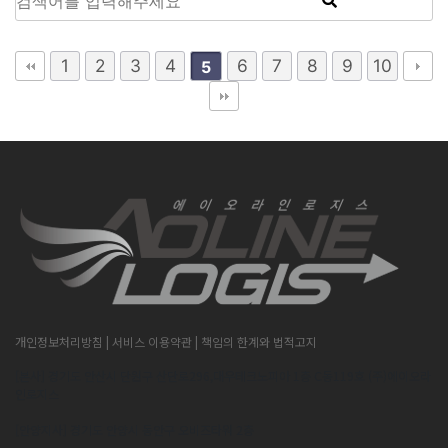
1
2
3
4
6
7
8
9
10
5
개인정보처리방침
| 서비스 이용약관
| 책임의 한계와 법적고지
[본사] 경기도 안산시 단원구 산단로296,대우테크노피아 1층 C동119호 (주)에이오라
인로지스
[안양지사] 경기도 안양시 동안구 오비즈타워 2층