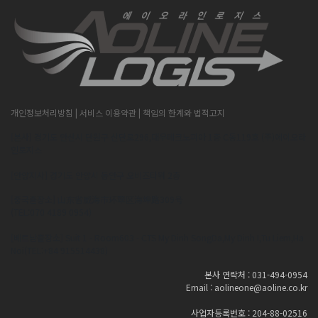
개인정보처리방침
| 서비스 이용약관
| 책임의 한계와 법적고지
[본사] 경기도 안산시 단원구 산단로296,대우테크노피아 1층 C동119호 (주)에이오라
인로지스
[안양지사] 경기도 안양시 동안구 오비즈타워 2층
[중국출장소] 山东省威海市环翠区海埠路309号
(TEL:070 4189 0954)
[베트남출장소] Suit 1 - Room603 - CTS My Dinh SongDa,My Dinh I,Tu Liem,Ha
Noi(TEL:+84 915514438)
본사 연락처 : 031-494-0954
Email : aolineone@aoline.co.kr
사업자등록번호 : 204-88-02516