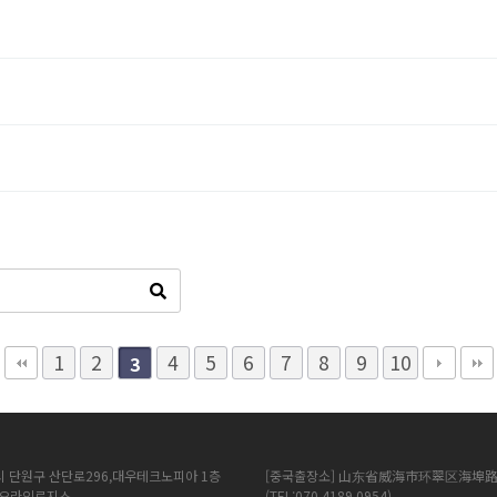
1
2
4
5
6
7
8
9
10
3
시 단원구 산단로296,대우테크노피아 1층
[중국출장소] 山东省威海市环翠区海埠路
에이오라인로지스
(TEL:070 4189 0954)