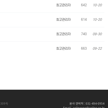
최고관리자
642
10-20
최고관리자
614
10-20
최고관리자
740
09-30
최고관리자
663
09-22
309号
본사 연락처 : 031-494-0954
Email : aolineone@aoline.co.kr