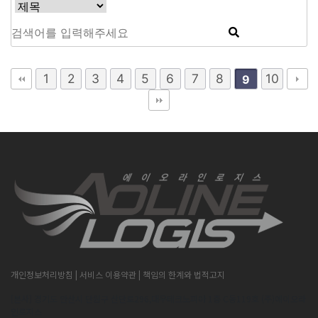
1
2
3
4
5
6
7
8
10
9
개인정보처리방침
| 서비스 이용약관
| 책임의 한계와 법적고지
[본사] 경기도 안산시 단원구 산단로296,대우테크노피아 1층 C동119호 (주)에이오라
인로지스