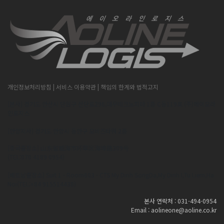
개인정보처리방침
| 서비스 이용약관
| 책임의 한계와 법적고지
[본사] 경기도 안산시 단원구 산단로296,대우테크노피아 1층 C동119호 (주)에이오라
인로지스
[안양지사] 경기도 안양시 동안구 오비즈타워 2층
[중국출장소] 山东省威海市环翠区海埠路309号
(TEL:070 4189 0954)
[베트남출장소] Suit 1 - Room603 - CTS My Dinh SongDa,My Dinh I,Tu Liem,Ha
Noi(TEL:+84 915514438)
본사 연락처 : 031-494-0954
Email : aolineone@aoline.co.kr