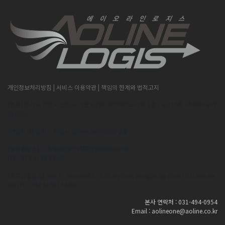
개인정보처리방침
| 서비스 이용약관
| 책임의 한계와 법적고지
[본사] 경기도 안산시 단원구 산단로296,대우테크노피아 1층 C동119호 (주)에이오라
인로지스
[안양지사] 경기도 안양시 동안구 오비즈타워 2층
[중국출장소] 山东省威海市环翠区海埠路309号
(TEL:070 4189 0954)
[베트남출장소] Suit 1 - Room603 - CTS My Dinh SongDa,My Dinh I,Tu Liem,Ha
Noi(TEL:+84 915514438)
본사 연락처 : 031-494-0954
Email : aolineone@aoline.co.kr