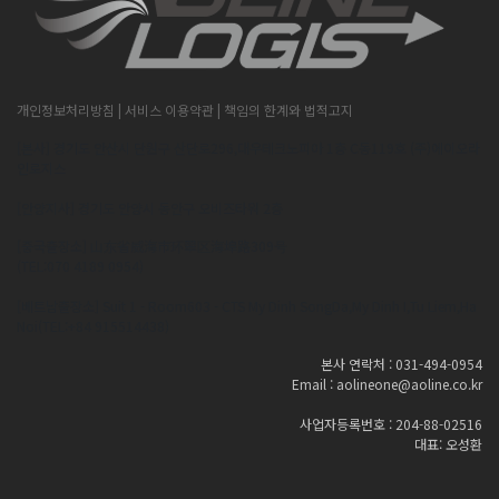
개인정보처리방침
| 서비스 이용약관
| 책임의 한계와 법적고지
[본사] 경기도 안산시 단원구 산단로296,대우테크노피아 1층 C동119호 (주)에이오라
인로지스
[안양지사] 경기도 안양시 동안구 오비즈타워 2층
[중국출장소] 山东省威海市环翠区海埠路309号
(TEL:070 4189 0954)
[베트남출장소] Suit 1 - Room603 - CTS My Dinh SongDa,My Dinh I,Tu Liem,Ha
Noi(TEL:+84 915514438)
본사 연락처 : 031-494-0954
Email : aolineone@aoline.co.kr
사업자등록번호 : 204-88-02516
대표: 오성환