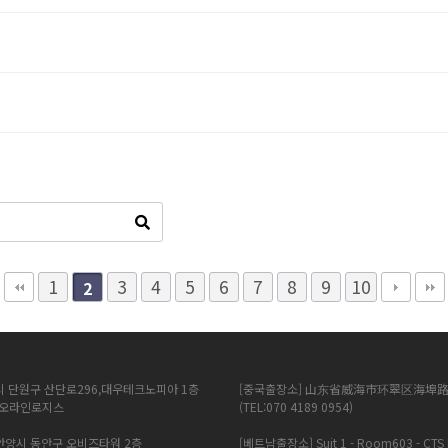
1
3
4
5
6
7
8
9
10
2
시 단원구 산단로296,대우테크노피아 1층
[중국출장소] 山东省威海市环翠区海埠路
에이오라인로지스
(TEL:070 4189 0954)
 안양시 동안구 오비즈타워 2층
[베트남출장소] Suit 1 - Room603 - CTS 