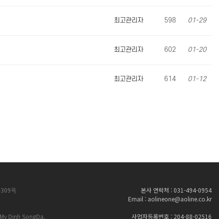
최고관리자
598
01-29
최고관리자
602
01-20
최고관리자
614
01-12
309号
본사 연락처 : 031-494-0954
Email : aolineone@aoline.co.kr
My Dinh SongDa,
사업자등록번호 : 204-88-02516