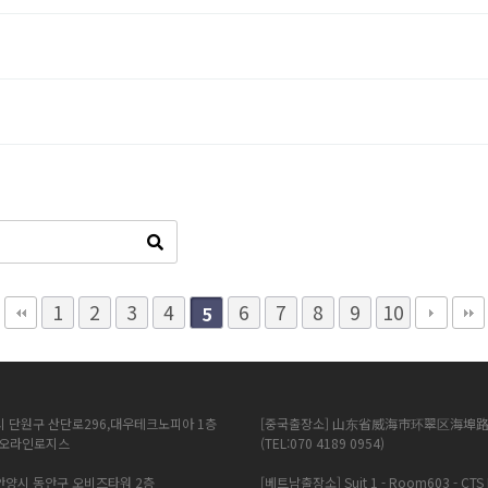
1
2
3
4
6
7
8
9
10
5
시 단원구 산단로296,대우테크노피아 1층
[중국출장소] 山东省威海市环翠区海埠路
에이오라인로지스
(TEL:070 4189 0954)
 안양시 동안구 오비즈타워 2층
[베트남출장소] Suit 1 - Room603 - CTS 