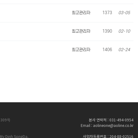
최고관리자
1373
03-05
최고관리자
1390
02-10
최고관리자
1406
02-24
309号
본사 연락처 : 031-494-0954
Email : aolineone@aoline.co.kr
My Dinh SongDa,
사업자등록번호 : 204-88-02516