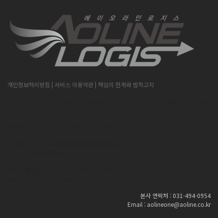
개인정보처리방침
| 서비스 이용약관
| 책임의 한계와 법적고지
[본사] 경기도 안산시 단원구 산단로296,대우테크노피아 1층 C동119호 (주)에이오라
인로지스
[안양지사] 경기도 안양시 동안구 오비즈타워 2층
[중국출장소] 山东省威海市环翠区海埠路309号
(TEL:070 4189 0954)
[베트남출장소] Suit 1 - Room603 - CTS My Dinh SongDa,My Dinh I,Tu Liem,Ha
Noi(TEL:+84 915514438)
본사 연락처 : 031-494-0954
Email : aolineone@aoline.co.kr