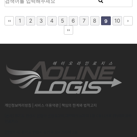
1
2
3
4
5
6
7
8
10
9
개인정보처리방침
| 서비스 이용약관
| 책임의 한계와 법적고지
[본사] 경기도 안산시 단원구 산단로296,대우테크노피아 1층 C동119호 (주)에이오라
인로지스
[안양지사] 경기도 안양시 동안구 오비즈타워 2층